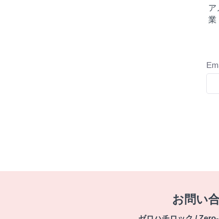
ア
業
Ema
お問い
ゼロハチロック / Zero-Ha