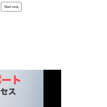
Start now
Login